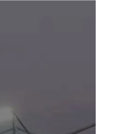
Mal wieder eine sehr gute Nachricht von unserem
Partner Weltbett GmbH: WELTBETT ist nun offizieller
Lizenzpartner von Borussia Dortmund....