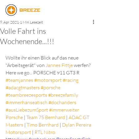
9. Apr. 2021
1 Min. Lesezeit
Volle Fahrt ins
Wochenende...!!!
Wollte ihr einen Blick auf das neue 
"Arbeitsgerät" von 
Jannes Fittje
 werfen? 
Here we go... PORSCHE 911 GT3 R
#teamjannes
#motorsport
#racing
#adacgtmasters
#porsche
#teambreezesports
#breezefamily
#immerhanseatisch
#dochanders
#ausLiebezumSport
#immerweiter
Porsche
 | 
Team 75 Bernhard
 | 
ADAC GT 
Masters
 | 
Timo Bernhard
 | 
Dylan Pereira 
Motorsport
 | 
RTL Nitro