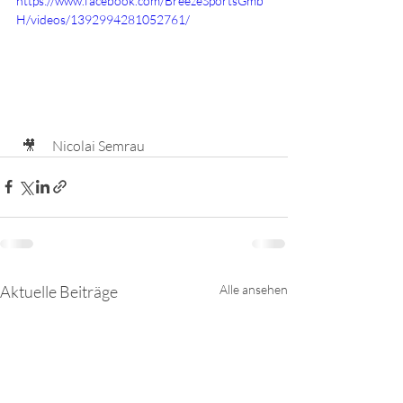
https://www.facebook.com/BreezeSportsGmb
H/videos/1392994281052761/
  🎥      Nicolai Semrau
Aktuelle Beiträge
Alle ansehen