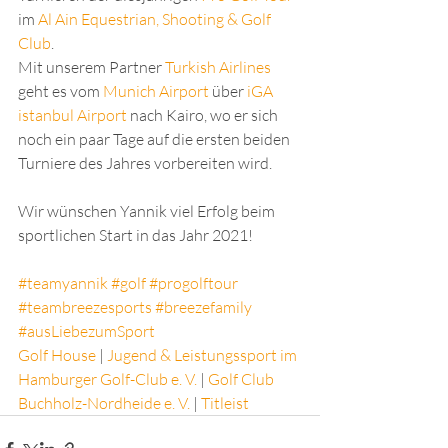
im 
Al Ain Equestrian, Shooting & Golf 
Club
. 
Mit unserem Partner 
Turkish Airlines
geht es vom 
Munich Airport
 über 
iGA 
istanbul Airport
 nach Kairo, wo er sich 
noch ein paar Tage auf die ersten beiden 
Turniere des Jahres vorbereiten wird. 
Wir wünschen Yannik viel Erfolg beim 
sportlichen Start in das Jahr 2021!
#teamyannik
#golf
#progolftour
#teambreezesports
#breezefamily
#ausLiebezumSport
Golf House
 | 
Jugend & Leistungssport im 
Hamburger Golf-Club e. V.
 | 
Golf Club 
Buchholz-Nordheide e. V.
 | 
Titleist