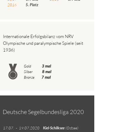
2016
5. Platz
Internationale Erfolgsbilanz vom NRV
Olympische und paralympische Spiele (seit
1936)
Gold
3 mal
Silber
8 mal
Bronze
7 mal
Deutsche Segelbundesliga 2020
17.07. -
19.07.2020
Kiel-Schilksee
(Ostsee)