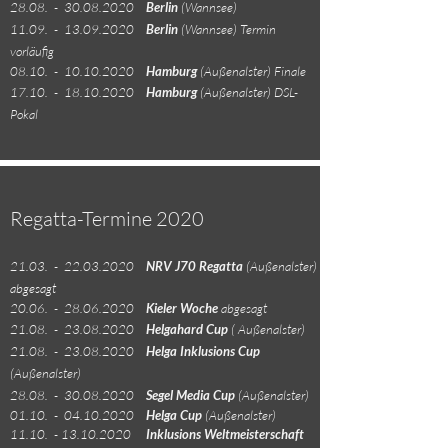
28.08. -
30.08.2020
Berlin
(Wannsee)
11.09. -
13.09.2020
Berlin
(Wannsee) Termin
vorläufig
08.10. -
10.10.2020
Hamburg
(Außenalster) Finale
17.10. -
18.10.2020
Hamburg
(Außenalster)
DSL-
Pokal
Regatta-Termine 2020
21.03. -
22.03.2020
NRV J70 Regatta
(
Außenalster)
abgesagt
20.06. -
28.06.2020
Kieler Woche
abgesagt
21.08. -
23.08.2020
Helgahard Cup
( Außenalster)
21.08. -
23.08.2020
Helga Inklusions Cup
(Außenalster)
28.08. -
30.08.2020
Segel Media Cup
(Außenalster)
01.10. -
04.10.2020
Helga Cup
(
Außenalster)
11.10. -
13.10.2020
Inklusions Weltmeisterschaft