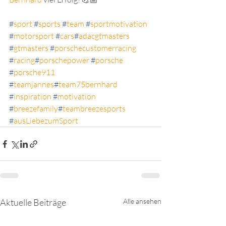
#
sport
#
sports
#
team
#
sportmotivation
#
motorsport
#
cars
#
adacgtmasters
#
gtmasters
#
porschecustomerracing
#
racing
#
porschepower
#
porsche
#
porsche911
#
teamjannes
#
team75bernhard
#
inspiration
#
motivation
#
breezefamily
#
teambreezesports
#
ausLiebezumSport
Aktuelle Beiträge
Alle ansehen