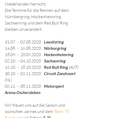
Niederlanden herrscht. 
Die Termine für die Rennen auf dem 
Nürnbergring, Hockenheimring, 
Sachsenring und dem Red Bull Ring 
bleiben unverändert.
31.07.  -  02.08.2020    
Lausitzring
14.08.  -  16.08.2020    
Nürburgring 
18.09.  -  20.09.2020    
Hockenheimring
02.10.  -  04.10.2020    
Sachsenring
16.10.  -  18.10.2020    
Red Bull Ring 
(AUT)
30.10.  -  01.11.2020    
Circuit Zandvoort 
(NL)
06.11.  -  08.11.2020    
Motorsport 
Arena Oschersleben
Wir freuen uns auf die Saison und 
wünschen Jannes und dem 
Team 75 
Bernhard
 viel Erfolg! 💪🏼