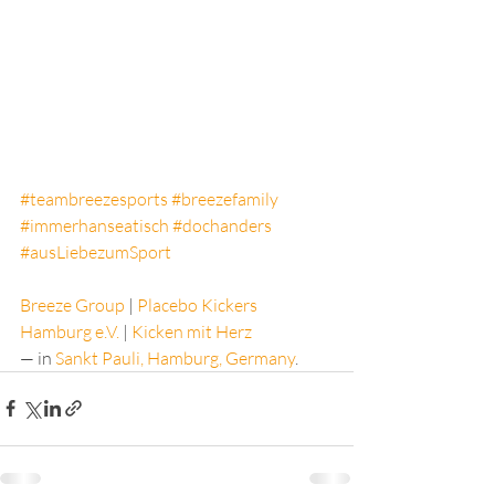
#teambreezesports
#breezefamily
#immerhanseatisch
#dochanders
#ausLiebezumSport
Breeze Group
 | 
Placebo Kickers 
Hamburg e.V.
 | 
Kicken mit Herz
— in 
Sankt Pauli, Hamburg, Germany
.