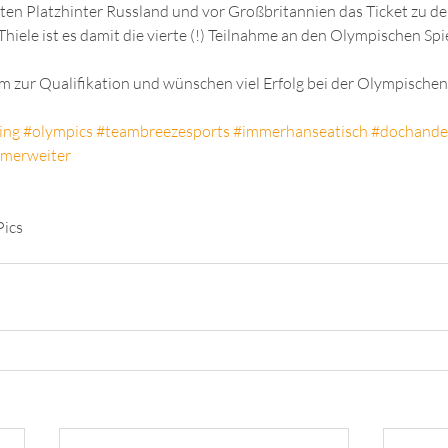
iten Platzhinter Russland und vor Großbritannien das Ticket zu d
Thiele ist es damit die vierte (!) Teilnahme an den Olympischen Spi
m zur Qualifikation und wünschen viel Erfolg bei der Olympischen
ing
#olympics
#teambreezesports
#immerhanseatisch
#dochande
merweiter
ics