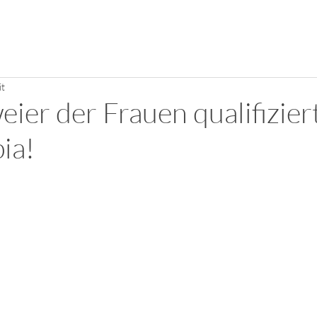
HOME
THEMENFELDER
it
ier der Frauen qualifiziert
ia!