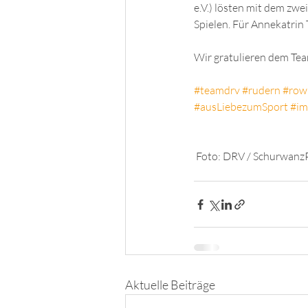
e.V.
) lösten mit dem zwe
Spielen. Für Annekatrin 
Wir gratulieren dem Tea
#teamdrv
#rudern
#row
#ausLiebezumSport
#im
 Foto: DRV / 
SchurwanzP
Aktuelle Beiträge