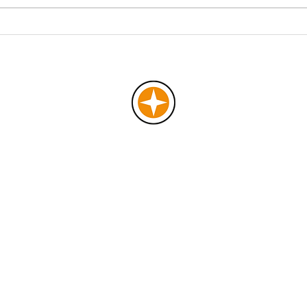
Ostsee Resort Damp ist neuer
20 Ja
Partner der Grizzlys Wolfsburg
Leis
EWS
KONTAK
ARTNER
BREEZE 
Schaarst
BER UNS
20459 H
EAM
Tel:
040 
E-Mail:
fg
OCIAL MEDIA
acebook
nstagram
inkedIn