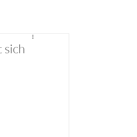
NEWS
ÜBER UNS
PARTNER
TEAM
More
 sich