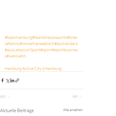
#teamhamburg
#teambreezesports
#bree
zefamily
#immerhanseatisch
#dochanders
#ausLiebezumSport
#sport
#sportbusines
s
#welovehh
Hamburg Active City
 | 
Hamburg
Aktuelle Beiträge
Alle ansehen